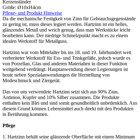
Kerzenständer
Größe: Ø10xH4cm
Pflege- und Produkt Hinweise
Da die mechanische Festigkeit von Zinn für Gebrauchsgegenstände
zu gering ist, muss dieses legiert werden. Hartzinn ist ein helles,
glänzendes Metall und weich genug, dass man Werkstücke leicht
bearbeiten kann. Der niedrige Schmelzpunkt macht es zu einem
idealen Werkstoff für Metallguss.
Hartzinn war vom Mittelalter bis ins 18. und 19. Jahrhundert weit
verbreiteter Werkstoff für Ess- und Trinkgefäße, jedoch wurde es
von Porzellan, Glas und anderen Materialien in dieser Funktion
weitgehend verdrängt. Hauptanwendung dieser Legierungen ist
heute neben Spezialanwendungen die Herstellung von
Modeschmuck und Ziergerät.
Das von uns verwendete Hartzinn setzt sich aus 90% Zinn,
Antimon, Kupfer und 10% Silber zusammen. Die Produkte
enthalten kein Blei und sind somit gesundheitlich unbedenklich. Aus
diesem Grund können Lebensmittel auch direkt mit den Produkten
in Berührung kommen.
Pflege
1. Hartzinn behält seine glänzende Oberfläche mit einem Minimum