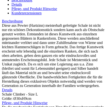
Beschreibung
Details
Pflege- und Produkt Hinweise
Kundenrezensionen
Beschreibung
Diese aus Pewter (Hartzinn) meisterhaft gefertigte Schale ist nicht
nur ein schönes Dekorationsstück sondern kann auch als Obstschale
genutzt werden. Entstanden ist dieses Kunstwerk aus einzelnen
gegossenen Blättern in Rankenform. Diese werden anschließend
miteinander verlötet und dann unter Zuhilfenahme von Wärme und
leichten Hammerschlägen in Form gebracht. Das fertige Kunstwerk
erscheint sehr lebendig und die einzelnen Ranken, die sich nach
oben arbeiten, geben dem ganzen ein sehr eindrucksvolles und
anmutendes Erscheinungsbild. Jede Schale ist Meisterstück und
Unikat zugleich. Da es sich um eine Legierung aus u.a. Zinn
(bleifrei und somit für Lebensmittel geeignet) und Silber handelt
läuft das Material nicht an und bewahrt seine eindrucksvoll
glänzende Oberfläche. Die handwerklichen Fertigkeiten die für die
Herstellung dieses exklusiven Objekts notwendig sind werden von
Generation zu Generation innerhalb der Familien weitergegeben.
Details
Schale Climber - Size L
Größe: Ø30xH9cm
Pflege- und Produkt Hinweise