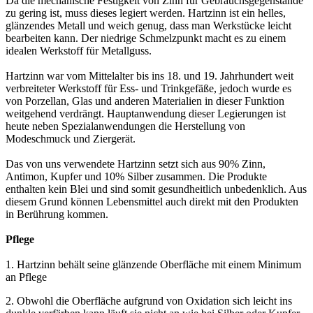
Da die mechanische Festigkeit von Zinn für Gebrauchsgegenstände
zu gering ist, muss dieses legiert werden. Hartzinn ist ein helles,
glänzendes Metall und weich genug, dass man Werkstücke leicht
bearbeiten kann. Der niedrige Schmelzpunkt macht es zu einem
idealen Werkstoff für Metallguss.
Hartzinn war vom Mittelalter bis ins 18. und 19. Jahrhundert weit
verbreiteter Werkstoff für Ess- und Trinkgefäße, jedoch wurde es
von Porzellan, Glas und anderen Materialien in dieser Funktion
weitgehend verdrängt. Hauptanwendung dieser Legierungen ist
heute neben Spezialanwendungen die Herstellung von
Modeschmuck und Ziergerät.
Das von uns verwendete Hartzinn setzt sich aus 90% Zinn,
Antimon, Kupfer und 10% Silber zusammen. Die Produkte
enthalten kein Blei und sind somit gesundheitlich unbedenklich. Aus
diesem Grund können Lebensmittel auch direkt mit den Produkten
in Berührung kommen.
Pflege
1. Hartzinn behält seine glänzende Oberfläche mit einem Minimum
an Pflege
2. Obwohl die Oberfläche aufgrund von Oxidation sich leicht ins